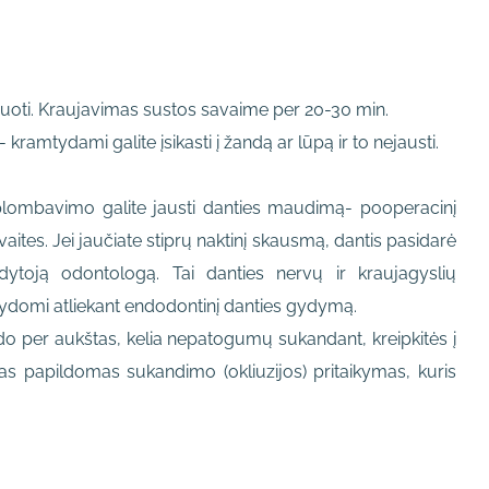
uoti. Kraujavimas sustos savaime per 20-30 min.
ramtydami galite įsikasti į žandą ar lūpą ir to nejausti.
 plombavimo galite jausti danties maudimą- pooperacinį
ites. Jei jaučiate stiprų naktinį skausmą, dantis pasidarė
ydytoją odontologą. Tai danties nervų ir kraujagyslių
 gydomi atliekant endodontinį danties gydymą.
do per aukštas, kelia nepatogumų sukandant, kreipkitės į
gas papildomas sukandimo (okliuzijos) pritaikymas, kuris