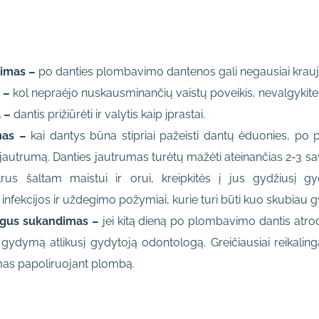
vimas –
po danties plombavimo dantenos gali negausiai krauj
 –
kol nepraėjo nuskausminančių vaistų poveikis, nevalgykite- k
 –
dantis prižiūrėti ir valytis kaip įprastai.
as –
kai dantys būna stipriai pažeisti dantų ėduonies, po
jautrumą. Danties jautrumas turėtų mažėti ateinančias 2-3 sava
utrus šaltam maistui ir orui, kreipkitės į jus gydžiusį g
 infekcijos ir uždegimo požymiai, kurie turi būti kuo skubiau
gus sukandimas –
jei kitą dieną po plombavimo dantis atro
 gydymą atlikusį gydytoją odontologą. Greičiausiai reikalin
mas papoliruojant plombą.