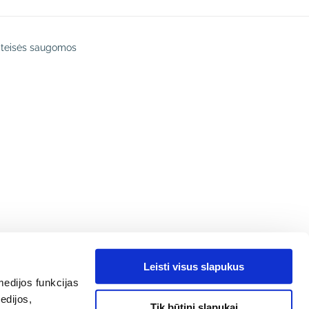
s teisės saugomos
gram
Leisti visus slapukus
edijos funkcijas
edijos,
Tik būtini slapukai