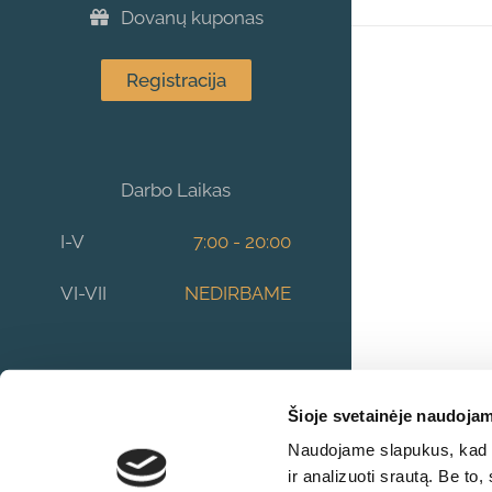
Dovanų kuponas
Registracija
Darbo Laikas
I-V
7:00 - 20:00
VI-VII
NEDIRBAME
Šioje svetainėje naudojam
Naudojame slapukus, kad g
ir analizuoti srautą. Be t