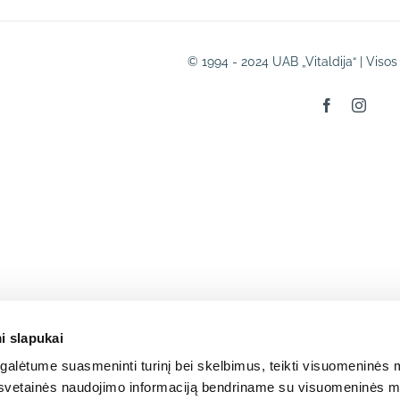
© 1994 - 2024 UAB „Vitaldija“ | Viso
Facebook
Insta
i slapukai
alėtume suasmeninti turinį bei skelbimus, teikti visuomeninės m
o, svetainės naudojimo informaciją bendriname su visuomeninės m